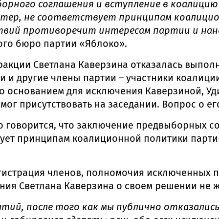
орного соглашения и вступление в коалицию
ктер, не соответствует принципам коалици
твий противоречит интересам партии и нан
ого бюро партии «Яблоко».
акции Светлана Каверзина отказалась выполн
 и другие члены партии – участники коалиции
о основанием для исключения Каверзиной, Уди
мог присутствовать на заседании. Вопрос о ег
о говорится, что заключение предвыборных со
ует принципам коалиционной политики партии
гистрация членов, полномочия исключенных п
ия Светлана Каверзина о своем решении не жа
ий, после того как мы публично отказались