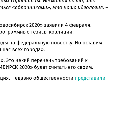
енных соратниках. Несмотря на то, что
ться «яблочниками», это наша идеология. –
овосибирск 2020» заявили 4 февраля.
программные тезисы коалиции.
яды на федеральную повестку. Но оставим
 нас всех города».
». Это некий перечень требований к
ИБИРСК-2020» будет считать его своим.
иция. Недавно общественности
представили