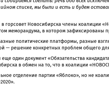
 и собираемся сделать: речь обо всех исключ
ном списке, мы были и есть и будем остава
 в горсовет Новосибирска члены коалиции «Н
стом меморандума, в котором зафиксированы 
 разные политические платформы, разные взгл
ой — решение конкретных проблем общего для
 еще один документ «Обязательства кандидата
ибирска в обмен на то, что в коалиции «НОВОС
ьное отделение партии «Яблоко», но не коал
2020».