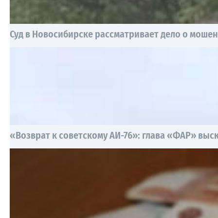
Суд в Новосибирске рассматривает дело о моше
«Возврат к советскому АИ-76»: глава «ФАР» выск