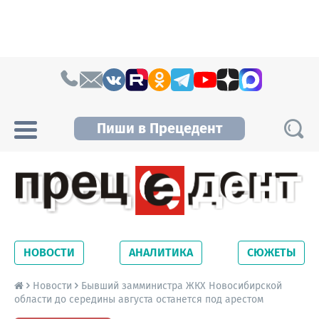
Skip to content
Пиши в Прецедент
Прецедент TV
Самые актуальные новости Новосибирска и
Новосибирской области. Читайте свежие
НОВОСТИ
АНАЛИТИКА
СЮЖЕТЫ
новости на сайте сетевого издания
Precedent.
Новости
Бывший замминистра ЖКХ Новосибирской
области до середины августа останется под арестом