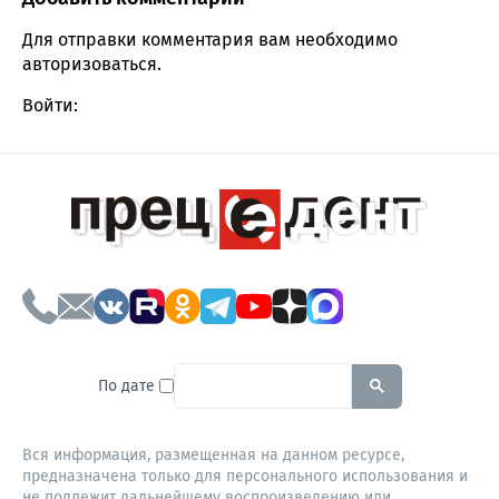
Comment section
Для отправки комментария вам необходимо
авторизоваться
.
Войти:
To search this site, enter a sear
По дате
Вся информация, размещенная на данном ресурсе,
предназначена только для персонального использования и
не подлежит дальнейшему воспроизведению или