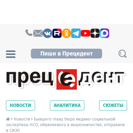
Skip to content
Пиши в Прецедент
Прецедент TV
Самые актуальные новости Новосибирска и
Новосибирской области. Читайте свежие
НОВОСТИ
АНАЛИТИКА
СЮЖЕТЫ
новости на сайте сетевого издания
Precedent.
Новости
Бывшего главу бюро медико-социальной
экспертизы НСО, обвиняемого в мошенничестве, отправили
в СИЗО