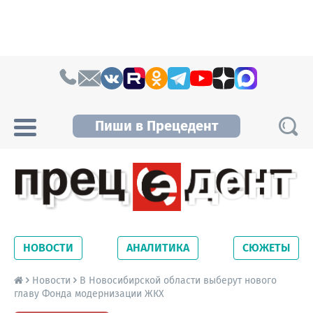
Skip to content
Пиши в Прецедент
Прецедент TV
Самые актуальные новости Новосибирска и
Новосибирской области. Читайте свежие
НОВОСТИ
АНАЛИТИКА
СЮЖЕТЫ
новости на сайте сетевого издания
Precedent.
Новости
В Новосибирской области выберут нового
главу Фонда модернизации ЖКХ