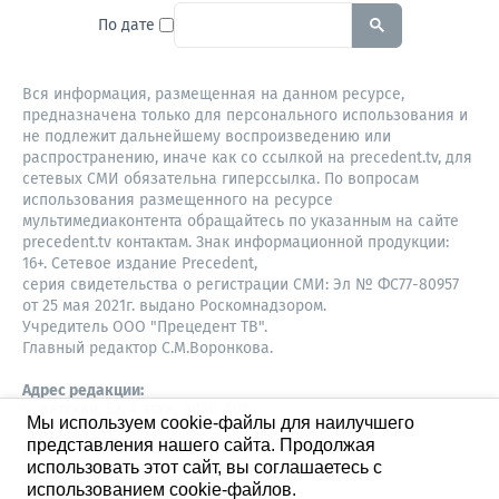
To search this site, enter a sear
По дате
Вся информация, размещенная на данном ресурсе,
предназначена только для персонального использования и
не подлежит дальнейшему воспроизведению или
распространению, иначе как со ссылкой на precedent.tv, для
сетевых СМИ обязательна гиперссылка. По вопросам
использования размещенного на ресурсе
мультимедиаконтента обращайтесь по указанным на сайте
precedent.tv контактам. Знак информационной продукции:
16+. Сетевое издание Precedent,
серия свидетельства о регистрации СМИ: Эл № ФС77-80957
от 25 мая 2021г. выдано Роскомнадзором.
Учредитель ООО "Прецедент ТВ".
Главный редактор С.М.Воронкова.
Адрес редакции:
Советская, 52, 4 этаж, офис 401
Мы используем cookie-файлы для наилучшего
630087,
представления нашего сайта. Продолжая
Новосибирск
8-960-779-12-96,
использовать этот сайт, вы соглашаетесь с
S.Voronkova@precedent.tv
использованием cookie-файлов.