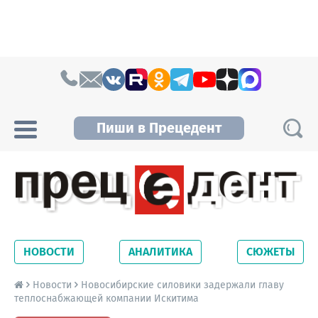
Skip to content
Пиши в Прецедент
Прецедент TV
Самые актуальные новости Новосибирска и
Новосибирской области. Читайте свежие
НОВОСТИ
АНАЛИТИКА
СЮЖЕТЫ
новости на сайте сетевого издания
Precedent.
Новости
Новосибирские силовики задержали главу
теплоснабжающей компании Искитима