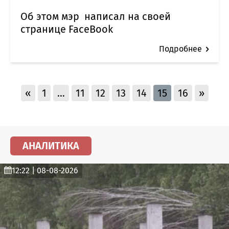
Об этом мэр написал на своей
странице FaceBook
Подробнее
«
1
…
11
12
13
14
15
16
»
АНАЛИТИКА
12:22 | 08-08-2026