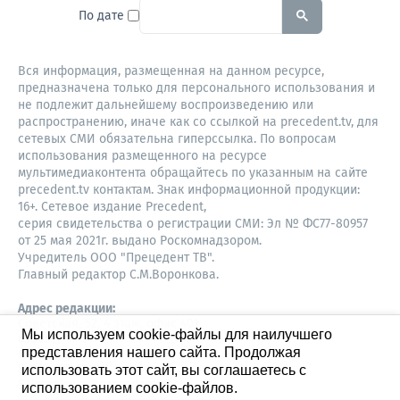
To search this site, enter a sear
По дате
Вся информация, размещенная на данном ресурсе,
предназначена только для персонального использования и
не подлежит дальнейшему воспроизведению или
распространению, иначе как со ссылкой на precedent.tv, для
сетевых СМИ обязательна гиперссылка. По вопросам
использования размещенного на ресурсе
мультимедиаконтента обращайтесь по указанным на сайте
precedent.tv контактам. Знак информационной продукции:
16+. Сетевое издание Precedent,
серия свидетельства о регистрации СМИ: Эл № ФС77-80957
от 25 мая 2021г. выдано Роскомнадзором.
Учредитель ООО "Прецедент ТВ".
Главный редактор С.М.Воронкова.
Адрес редакции:
Советская, 52, 4 этаж, офис 401
Мы используем cookie-файлы для наилучшего
630087,
представления нашего сайта. Продолжая
Новосибирск
8-960-779-12-96,
использовать этот сайт, вы соглашаетесь с
S.Voronkova@precedent.tv
использованием cookie-файлов.