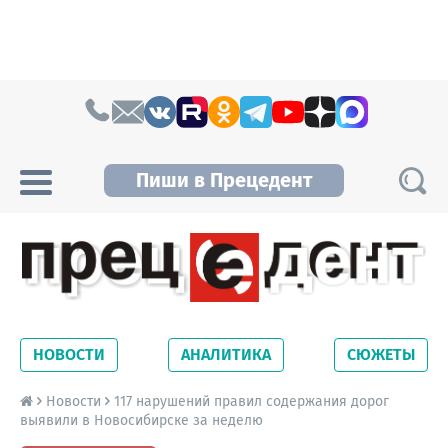
Skip to content
Пиши в Прецедент
Прецедент TV
Самые актуальные новости Новосибирска и
Новосибирской области. Читайте свежие
НОВОСТИ
АНАЛИТИКА
СЮЖЕТЫ
новости на сайте сетевого издания
Precedent.
Новости
117 нарушений правил содержания дорог
выявили в Новосибирске за неделю