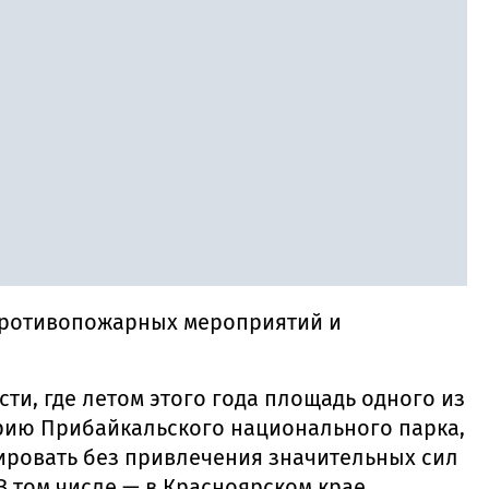
противопожарных мероприятий и
ти, где летом этого года площадь одного из
торию Прибайкальского национального парка,
дировать без привлечения значительных сил
 В том числе — в Красноярском крае,