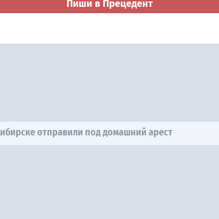
Пиши в Прецедент
ибирске отправили под домашний арест