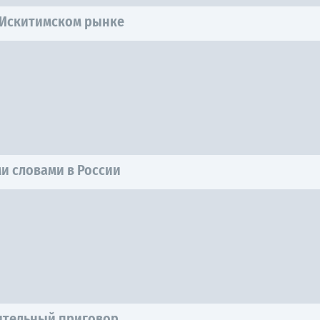
а Искитимском рынке
и словами в России
ительный приговор