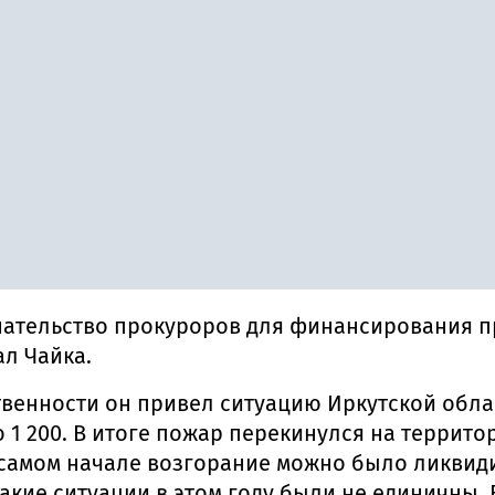
ешательство прокуроров для финансирования 
л Чайка.
венности он привел ситуацию Иркутской облас
о 1 200. В итоге пожар перекинулся на терри
 в самом начале возгорание можно было ликви
 такие ситуации в этом году были не единичны.