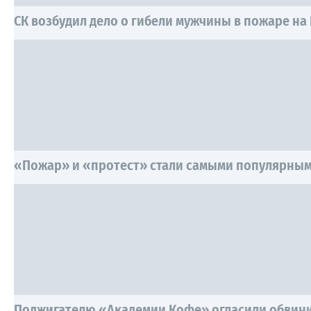
СК возбудил дело о гибели мужчины в пожаре н
«Пожар» и «протест» стали самыми популярным
Поджигателю «Академии Кофе» огласили обвин