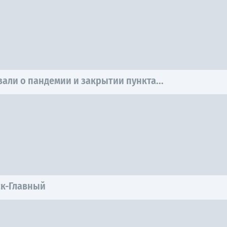
али о пандемии и закрытии пункта...
ск-Главный