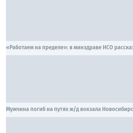
«Работаем на пределе»: в минздраве НСО рассказ
Мужчина погиб на путях ж/д вокзала Новосибир