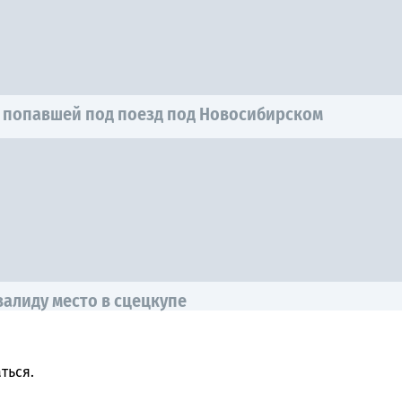
, попавшей под поезд под Новосибирском
алиду место в сцецкупе
ться
.