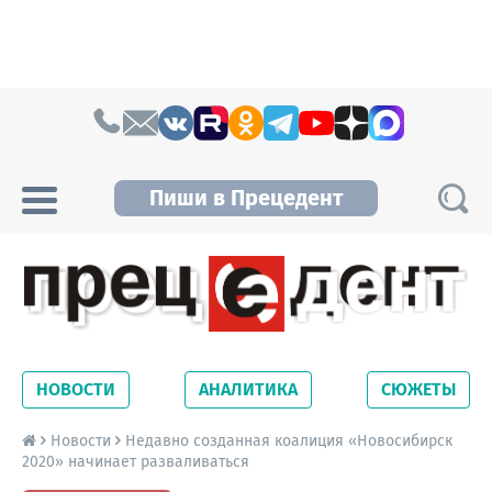
Skip to content
Пиши в Прецедент
Прецедент TV
Самые актуальные новости Новосибирска и
Новосибирской области. Читайте свежие
НОВОСТИ
АНАЛИТИКА
СЮЖЕТЫ
новости на сайте сетевого издания
Precedent.
Новости
Недавно созданная коалиция «Новосибирск
2020» начинает разваливаться