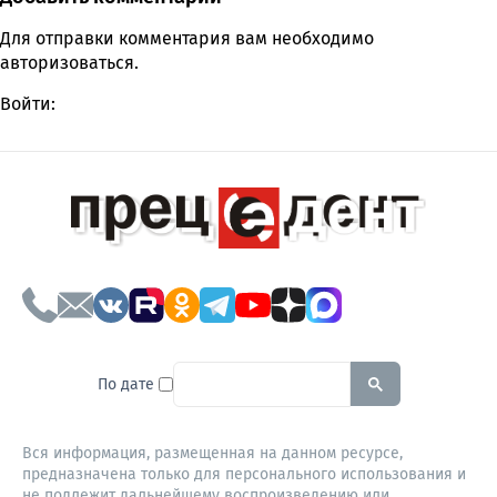
Comment section
Для отправки комментария вам необходимо
авторизоваться
.
Войти:
To search this site, enter a sear
По дате
Вся информация, размещенная на данном ресурсе,
предназначена только для персонального использования и
не подлежит дальнейшему воспроизведению или