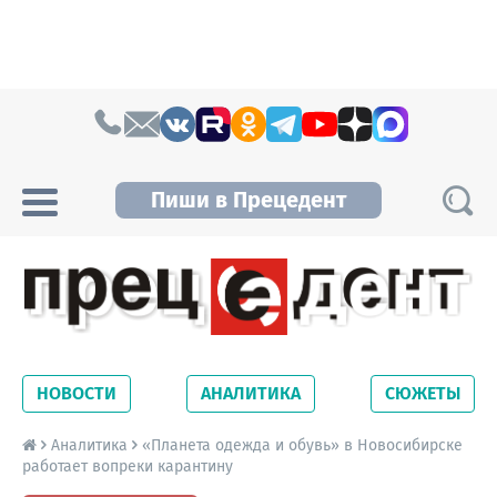
Skip to content
Пиши в Прецедент
Прецедент TV
Самые актуальные новости Новосибирска и
Новосибирской области. Читайте свежие
НОВОСТИ
АНАЛИТИКА
СЮЖЕТЫ
новости на сайте сетевого издания
Precedent.
Аналитика
«Планета одежда и обувь» в Новосибирске
работает вопреки карантину