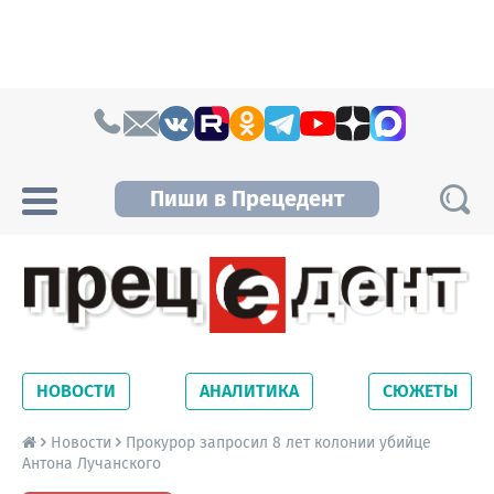
Skip to content
Пиши в Прецедент
Прецедент TV
Самые актуальные новости Новосибирска и
Новосибирской области. Читайте свежие
НОВОСТИ
АНАЛИТИКА
СЮЖЕТЫ
новости на сайте сетевого издания
Precedent.
Новости
Прокурор запросил 8 лет колонии убийце
Антона Лучанского