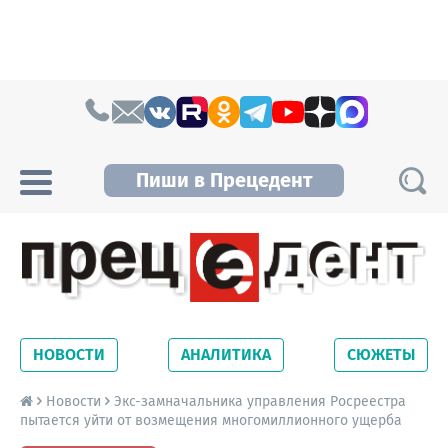
Skip to content
Пиши в Прецедент
Прецедент TV
Самые актуальные новости Новосибирска и
Новосибирской области. Читайте свежие
НОВОСТИ
АНАЛИТИКА
СЮЖЕТЫ
новости на сайте сетевого издания
Precedent.
Новости
Экс-замначальника управления Росреестра
пытается уйти от возмещения многомиллионного ущерба