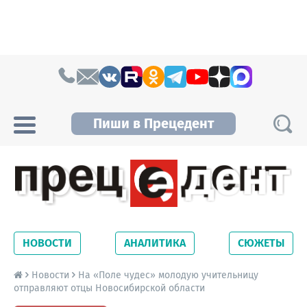
Skip to content
Пиши в Прецедент
Прецедент TV
Самые актуальные новости Новосибирска и
Новосибирской области. Читайте свежие
НОВОСТИ
АНАЛИТИКА
СЮЖЕТЫ
новости на сайте сетевого издания
Precedent.
Новости
На «Поле чудес» молодую учительницу
отправляют отцы Новосибирской области