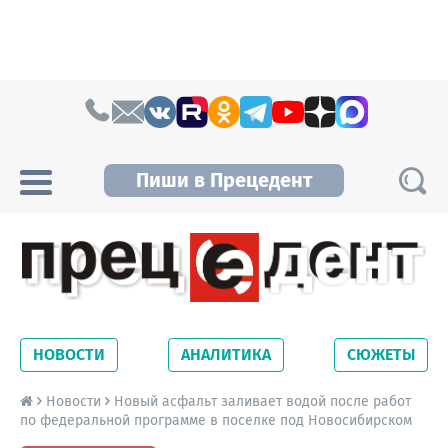
Skip to content
Пиши в Прецедент
Прецедент TV
Самые актуальные новости Новосибирска и
Новосибирской области. Читайте свежие
НОВОСТИ
АНАЛИТИКА
СЮЖЕТЫ
новости на сайте сетевого издания
Precedent.
Новости
Новый асфальт заливает водой после работ
по федеральной программе в поселке под Новосибирском