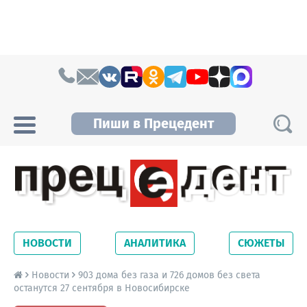
Skip to content
Пиши в Прецедент
Прецедент TV
Самые актуальные новости Новосибирска и
Новосибирской области. Читайте свежие
НОВОСТИ
АНАЛИТИКА
СЮЖЕТЫ
новости на сайте сетевого издания
Precedent.
Новости
903 дома без газа и 726 домов без света
останутся 27 сентября в Новосибирске