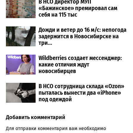
В НСО директор МУП
«Бажинское» премировал сам
себя на 115 тыс
Дожди и ветер до 16 м/с: непогода
задержится в Новосибирске на
три...
Wildberries создает мессенджер:
какие отличия ждут
новосибирцев
В НСО сотрудница склада «Ozon»
пыталась вынести два «iPhone»
под одеждой
Добавить комментарий
Comment section
Для отправки комментария вам необходимо