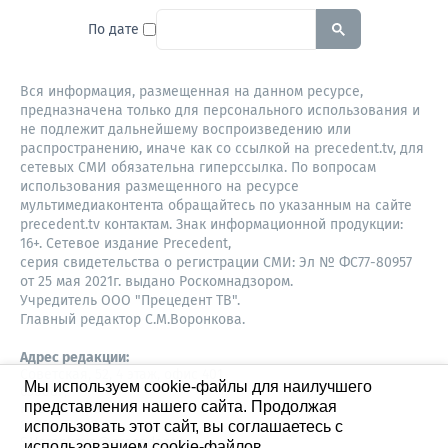
To search this site, enter a sear
По дате
Вся информация, размещенная на данном ресурсе,
предназначена только для персонального использования и
не подлежит дальнейшему воспроизведению или
распространению, иначе как со ссылкой на precedent.tv, для
сетевых СМИ обязательна гиперссылка. По вопросам
использования размещенного на ресурсе
мультимедиаконтента обращайтесь по указанным на сайте
precedent.tv контактам. Знак информационной продукции:
16+. Сетевое издание Precedent,
серия свидетельства о регистрации СМИ: Эл № ФС77-80957
от 25 мая 2021г. выдано Роскомнадзором.
Учредитель ООО "Прецедент ТВ".
Главный редактор С.М.Воронкова.
Адрес редакции:
Советская, 52, 4 этаж, офис 401
Мы используем cookie-файлы для наилучшего
630087,
представления нашего сайта. Продолжая
Новосибирск
8-960-779-12-96,
использовать этот сайт, вы соглашаетесь с
S.Voronkova@precedent.tv
использованием cookie-файлов.