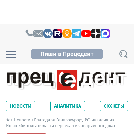
Skip to content
Пиши в Прецедент
Прецедент TV
Самые актуальные новости Новосибирска и
Новосибирской области. Читайте свежие
НОВОСТИ
АНАЛИТИКА
СЮЖЕТЫ
новости на сайте сетевого издания
Precedent.
Новости
Благодаря Генпрокурору РФ инвалид из
Новосибирской области переехал из аварийного дома