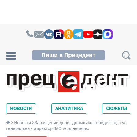
Skip to content
Пиши в Прецедент
Прецедент TV
Самые актуальные новости Новосибирска и
Новосибирской области. Читайте свежие
НОВОСТИ
АНАЛИТИКА
СЮЖЕТЫ
новости на сайте сетевого издания
Precedent.
Новости
За хищение денег дольщиков пойдет под суд
генеральный директор ЗАО «Солнечное»