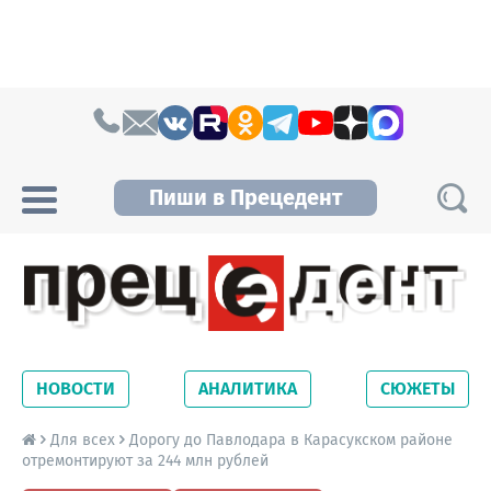
Skip to content
Пиши в Прецедент
Прецедент TV
Самые актуальные новости Новосибирска и
Новосибирской области. Читайте свежие
НОВОСТИ
АНАЛИТИКА
СЮЖЕТЫ
новости на сайте сетевого издания
Precedent.
Для всех
Дорогу до Павлодара в Карасукском районе
отремонтируют за 244 млн рублей