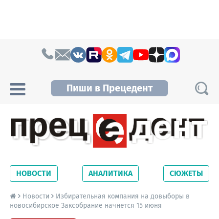
Skip to content
Пиши в Прецедент
Прецедент TV
Самые актуальные новости Новосибирска и
Новосибирской области. Читайте свежие
НОВОСТИ
АНАЛИТИКА
СЮЖЕТЫ
новости на сайте сетевого издания
Precedent.
Новости
Избирательная компания на довыборы в
новосибирское Заксобрание начнется 15 июня