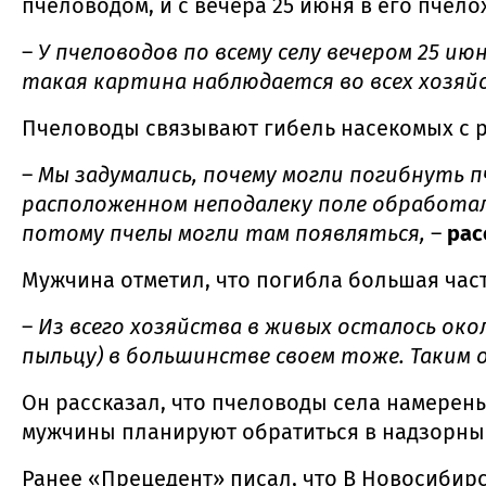
пчеловодом, и с вечера 25 июня в его пчел
–
У пчеловодов по всему селу вечером 25 ию
такая картина наблюдается во всех хозяйс
Пчеловоды связывают гибель насекомых с р
–
Мы задумались, почему могли погибнуть п
расположенном неподалеку поле обработали 
потому пчелы могли там появляться,
–
рас
Мужчина отметил, что погибла большая часть
–
Из всего хозяйства в живых осталось око
пыльцу) в большинстве своем тоже. Таким 
Он рассказал, что пчеловоды села намерен
мужчины планируют обратиться в надзорны
Ранее «Прецедент» писал, что В Новосибир