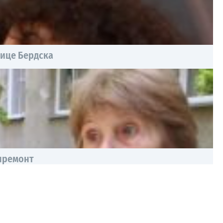
нице Бердска
премонт