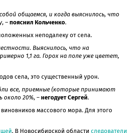
 собой общаемся, и когда выяснилось, что
у
, –
пояснил Кольченко
.
положенных неподалеку от села.
местности. Выяснилось, что на
имерно 1,1 га. Горох на поле уже цветет,
водов села, это существенный урон.
гибли все, приемные (которые принимают
ь около 20%
, –
негодует Сергей
.
 виновников массового мора. Для этого
ещей
. В Новосибирской области
следователи