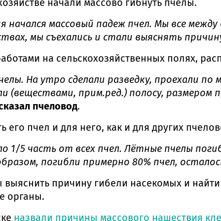
охозяйстве начали массово гибнуть пчелы.
ня начался массовый падеж пчел. Мы все между
твах, мы съехались и стали выяснять причин
аботами на сельскохозяйственных полях, рас
челы. На утро сделали разведку, проехали по 
(веществами, прим.ред.) полосу, размером пр
сказал пчеловод
.
 его пчел и для него, как и для других пчело
ло 1/5 часть от всех пчел. Лётные пчелы по
образом, погибли примерно 80% пчел, осталос
ы выяснить причину гибели насекомых и найти
е органы.
ске
назвали причины массового нашествия кл