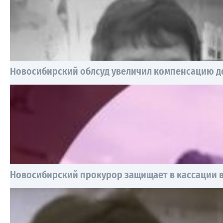
Новосибирский облсуд увеличил компенсацию до
Новосибирский прокурор защищает в кассации 