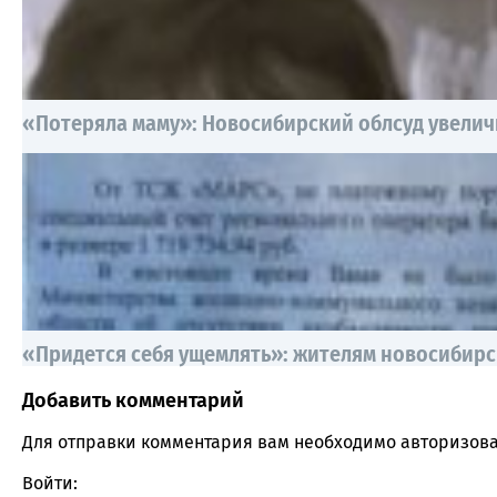
«Потеряла маму»: Новосибирский облсуд увелич
«Придется себя ущемлять»: жителям новосибир
Добавить комментарий
Comment section
Для отправки комментария вам необходимо
авторизова
Войти: