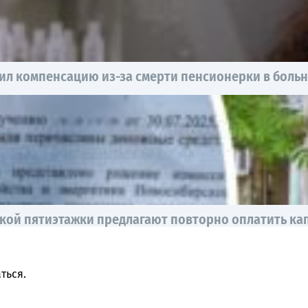
ил компенсацию из-за смерти пенсионерки в боль
ской пятиэтажки предлагают повторно оплатить ка
ться
.