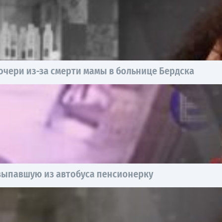
чери из-за смерти мамы в больнице Бердска
выпавшую из автобуса пенсионерку