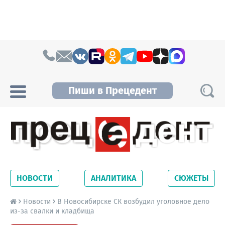
Skip to content
Пиши в Прецедент
Прецедент TV
Самые актуальные новости Новосибирска и
Новосибирской области. Читайте свежие
НОВОСТИ
АНАЛИТИКА
СЮЖЕТЫ
новости на сайте сетевого издания
Precedent.
Новости
В Новосибирске СК возбудил уголовное дело
из-за свалки и кладбища