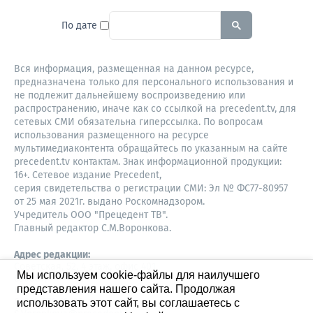
To search this site, enter a sear
По дате
Вся информация, размещенная на данном ресурсе,
предназначена только для персонального использования и
не подлежит дальнейшему воспроизведению или
распространению, иначе как со ссылкой на precedent.tv, для
сетевых СМИ обязательна гиперссылка. По вопросам
использования размещенного на ресурсе
мультимедиаконтента обращайтесь по указанным на сайте
precedent.tv контактам. Знак информационной продукции:
16+. Сетевое издание Precedent,
серия свидетельства о регистрации СМИ: Эл № ФС77-80957
от 25 мая 2021г. выдано Роскомнадзором.
Учредитель ООО "Прецедент ТВ".
Главный редактор С.М.Воронкова.
Адрес редакции:
Советская, 52, 4 этаж, офис 401
Мы используем cookie-файлы для наилучшего
630087,
представления нашего сайта. Продолжая
Новосибирск
8-960-779-12-96,
использовать этот сайт, вы соглашаетесь с