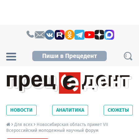
Skip to content
Пиши в Прецедент
Прецедент TV
Самые актуальные новости Новосибирска и
Новосибирской области. Читайте свежие
НОВОСТИ
АНАЛИТИКА
СЮЖЕТЫ
новости на сайте сетевого издания
Precedent.
Для всех
Новосибирская область примет VII
Всероссийский молодежный научный форум