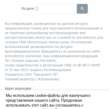
To search this site, enter a sear
По дате
Вся информация, размещенная на данном ресурсе,
предназначена только для персонального использования и
не подлежит дальнейшему воспроизведению или
распространению, иначе как со ссылкой на precedent.tv, для
сетевых СМИ обязательна гиперссылка. По вопросам
использования размещенного на ресурсе
мультимедиаконтента обращайтесь по указанным на сайте
precedent.tv контактам. Знак информационной продукции:
16+. Сетевое издание Precedent,
серия свидетельства о регистрации СМИ: Эл № ФС77-80957
от 25 мая 2021г. выдано Роскомнадзором.
Учредитель ООО "Прецедент ТВ".
Главный редактор С.М.Воронкова.
Адрес редакции:
Советская, 52, 4 этаж, офис 401
Мы используем cookie-файлы для наилучшего
630087,
представления нашего сайта. Продолжая
Новосибирск
8-960-779-12-96,
использовать этот сайт, вы соглашаетесь с