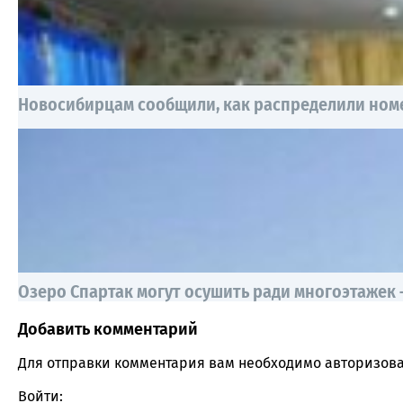
Новосибирцам сообщили, как распределили номе
Озеро Спартак могут осушить ради многоэтажек
Добавить комментарий
Comment section
Для отправки комментария вам необходимо
авторизова
Войти: