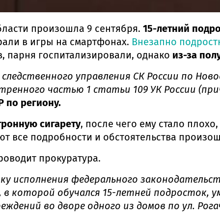
ласти произошла 9 сентября.
15-летний подр
рали в игры на смартфонах.
Внезапно подростк
, парня госпитализировали, однако
из-за пол
 следственного управления СК России по Нов
тренного частью 1 статьи 109 УК России (пр
 по региону.
тронную сигарету
, после чего ему стало плохо
ают все подробности и обстоятельства произо
роводит прокуратура.
рку исполнения федерального законодательс
 которой обучался 15-летней подросток, ум
ждений во дворе одного из домов по ул. Рогач