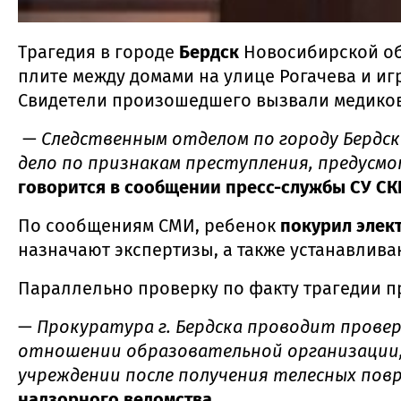
Трагедия в городе
Бердск
Новосибирской об
плите между домами на улице Рогачева и иг
Свидетели произошедшего вызвали медиков
—
Следственным отделом по городу Бердск
дело по признакам преступления, предусмо
говорится в сообщении пресс-службы СУ СКР
По сообщениям СМИ, ребенок
покурил элек
назначают экспертизы, а также устанавлив
Параллельно проверку по факту трагедии п
—
Прокуратура г. Бердска проводит прове
отношении образовательной организации, в
учреждении после получения телесных повре
надзорного ведомства.