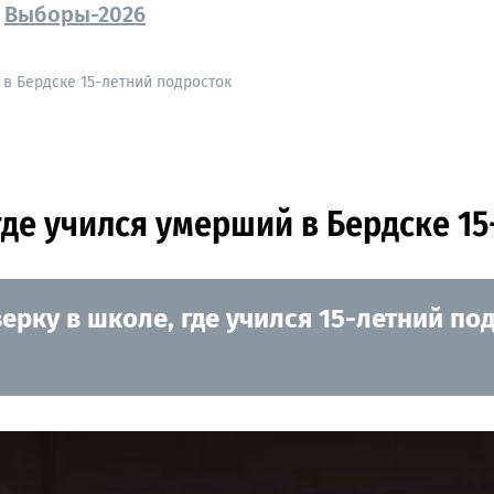
Выборы-2026
в Бердске 15-летний подросток
де учился умерший в Бердске 15
рку в школе, где учился 15-летний по