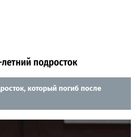
-летний подросток
дросток, который погиб после