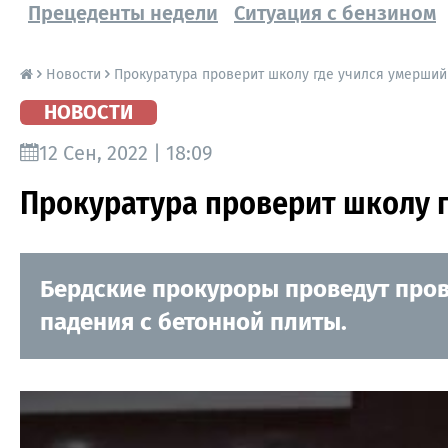
Прецеденты недели
Ситуация с бензином
Новости
Прокуратура проверит школу где учился умерший 
НОВОСТИ
12 Сен, 2022 | 18:09
Прокуратура проверит школу г
Бердские прокуроры проведут прове
падения с бетонной плиты.