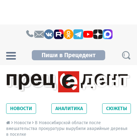
Skip to content
Пиши в Прецедент
Прецедент TV
Самые актуальные новости Новосибирска и
Новосибирской области. Читайте свежие
НОВОСТИ
АНАЛИТИКА
СЮЖЕТЫ
новости на сайте сетевого издания
Precedent.
Новости
В Новосибирской области после
вмешательства прокуратуры вырубили аварийные деревья
в поселке