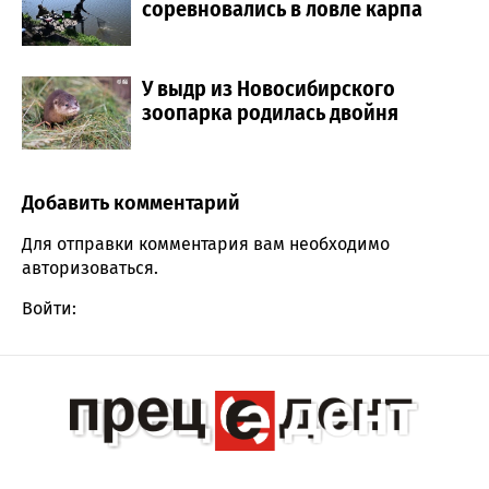
соревновались в ловле карпа
У выдр из Новосибирского
зоопарка родилась двойня
Добавить комментарий
Comment section
Для отправки комментария вам необходимо
авторизоваться
.
Войти: