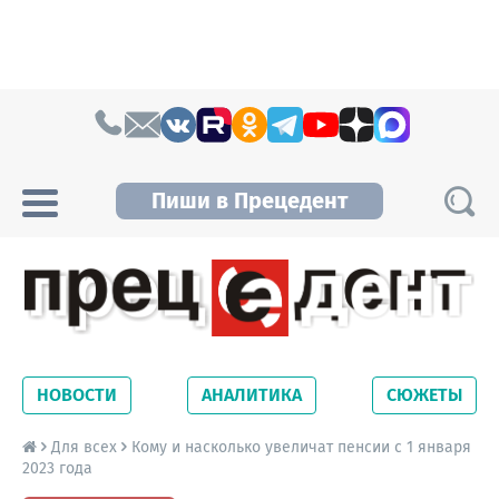
Skip to content
Пиши в Прецедент
Прецедент TV
Самые актуальные новости Новосибирска и
Новосибирской области. Читайте свежие
НОВОСТИ
АНАЛИТИКА
СЮЖЕТЫ
новости на сайте сетевого издания
Precedent.
Для всех
Кому и насколько увеличат пенсии с 1 января
2023 года