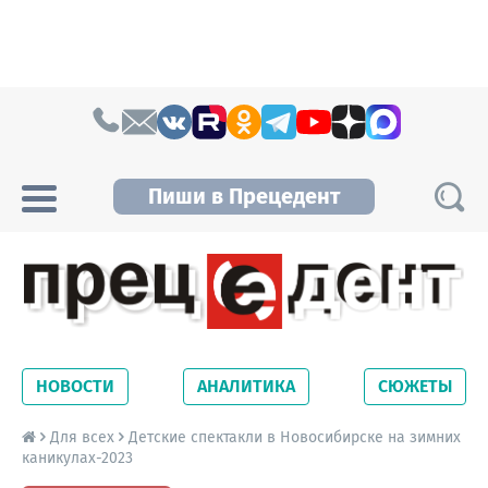
Skip to content
Пиши в Прецедент
Прецедент TV
Самые актуальные новости Новосибирска и
Новосибирской области. Читайте свежие
НОВОСТИ
АНАЛИТИКА
СЮЖЕТЫ
новости на сайте сетевого издания
Precedent.
Для всех
Детские спектакли в Новосибирске на зимних
каникулах-2023