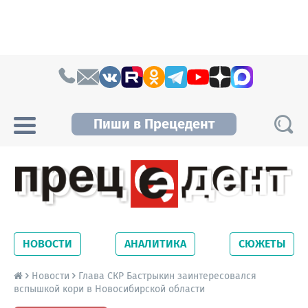
Skip to content
Пиши в Прецедент
Прецедент TV
Самые актуальные новости Новосибирска и
Новосибирской области. Читайте свежие
НОВОСТИ
АНАЛИТИКА
СЮЖЕТЫ
новости на сайте сетевого издания
Precedent.
Новости
Глава СКР Бастрыкин заинтересовался
вспышкой кори в Новосибирской области