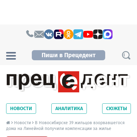
Skip to content
Пиши в Прецедент
Прецедент TV
Самые актуальные новости Новосибирска и
Новосибирской области. Читайте свежие
НОВОСТИ
АНАЛИТИКА
СЮЖЕТЫ
новости на сайте сетевого издания
Precedent.
Новости
В Новосибирске 39 жильцов взорвавшегося
дома на Линейной получили компенсации за жилье