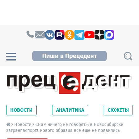
Skip to content
Пиши в Прецедент
Прецедент TV
Самые актуальные новости Новосибирска и
Новосибирской области. Читайте свежие
НОВОСТИ
АНАЛИТИКА
СЮЖЕТЫ
новости на сайте сетевого издания
Precedent.
Новости
«Нам ничего не говорят»: в Новосибирске
загранпаспорта нового образца все еще не появились