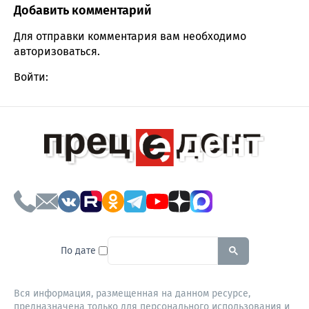
Добавить комментарий
Comment section
Для отправки комментария вам необходимо
авторизоваться
.
Войти:
To search this site, enter a sear
По дате
Вся информация, размещенная на данном ресурсе,
предназначена только для персонального использования и