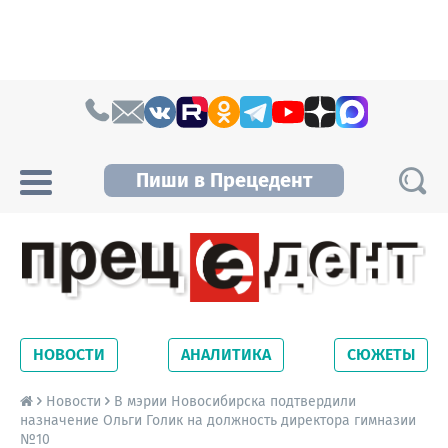
Skip to content
Пиши в Прецедент
Прецедент TV
Самые актуальные новости Новосибирска и
Новосибирской области. Читайте свежие
НОВОСТИ
АНАЛИТИКА
СЮЖЕТЫ
новости на сайте сетевого издания
Precedent.
Новости
В мэрии Новосибирска подтвердили
назначение Ольги Голик на должность директора гимназии
№10