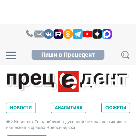
Skip to content
Пиши в Прецедент
Прецедент TV
Самые актуальные новости Новосибирска и
Новосибирской области. Читайте свежие
НОВОСТИ
АНАЛИТИКА
СЮЖЕТЫ
новости на сайте сетевого издания
Precedent.
Новости
Секта «Служба духовной безопасности» ищет
наложниц в храмах Новосибирска