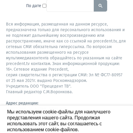
To search this site, enter a sear
По дате
Вся информация, размещенная на данном ресурсе,
предназначена только для персонального использования и
не подлежит дальнейшему воспроизведению или
распространению, иначе как со ссылкой на precedent.tv, для
сетевых СМИ обязательна гиперссылка. По вопросам
использования размещенного на ресурсе
мультимедиаконтента обращайтесь по указанным на сайте
precedent.tv контактам. Знак информационной продукции:
16+. Сетевое издание Precedent,
серия свидетельства о регистрации СМИ: Эл № ФС77-80957
от 25 мая 2021г. выдано Роскомнадзором.
Учредитель ООО "Прецедент ТВ".
Главный редактор С.М.Воронкова.
Адрес редакции:
Советская, 52, 4 этаж, офис 401
Мы используем cookie-файлы для наилучшего
630087,
представления нашего сайта. Продолжая
Новосибирск
8-960-779-12-96,
использовать этот сайт, вы соглашаетесь с
S.Voronkova@precedent.tv
использованием cookie-файлов.