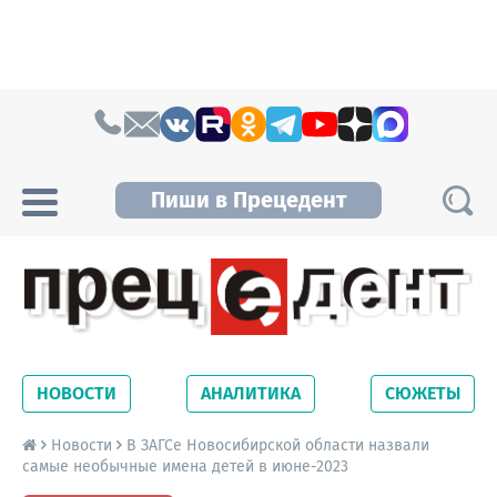
Skip to content
Пиши в Прецедент
Прецедент TV
Самые актуальные новости Новосибирска и
Новосибирской области. Читайте свежие
НОВОСТИ
АНАЛИТИКА
СЮЖЕТЫ
новости на сайте сетевого издания
Precedent.
Новости
В ЗАГСе Новосибирской области назвали
самые необычные имена детей в июне-2023