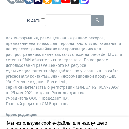
To search this site, enter a sear
По дате
Вся информация, размещенная на данном ресурсе,
предназначена только для персонального использования и
не подлежит дальнейшему воспроизведению или
распространению, иначе как со ссылкой на precedent.tv, для
сетевых СМИ обязательна гиперссылка. По вопросам
использования размещенного на ресурсе
мультимедиаконтента обращайтесь по указанным на сайте
precedent.tv контактам. Знак информационной продукции:
16+. Сетевое издание Precedent,
серия свидетельства о регистрации СМИ: Эл № ФС77-80957
от 25 мая 2021г. выдано Роскомнадзором.
Учредитель ООО "Прецедент ТВ".
Главный редактор С.М.Воронкова.
Адрес редакции:
Советская, 52, 4 этаж, офис 401
Мы используем cookie-файлы для наилучшего
630087,
представления нашего сайта. Продолжая