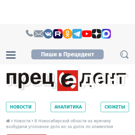
Skip to content
Пиши в Прецедент
Прецедент TV
Самые актуальные новости Новосибирска и
Новосибирской области. Читайте свежие
НОВОСТИ
АНАЛИТИКА
СЮЖЕТЫ
новости на сайте сетевого издания
Precedent.
Новости
В Новосибирской области на мужчину
возбудили уголовное дело из-за долга по алиментам