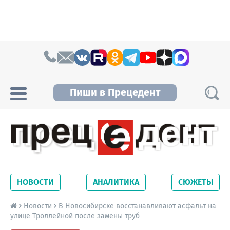
Skip to content
Пиши в Прецедент
Прецедент TV
Самые актуальные новости Новосибирска и
Новосибирской области. Читайте свежие
НОВОСТИ
АНАЛИТИКА
СЮЖЕТЫ
новости на сайте сетевого издания
Precedent.
Новости
В Новосибирске восстанавливают асфальт на
улице Троллейной после замены труб