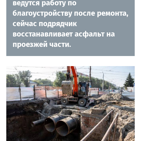
ведутся работу по
благоустройству после ремонта,
сейчас подрядчик
восстанавливает асфальт на
проезжей части.