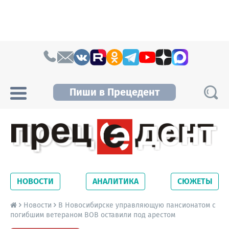
Skip to content
Пиши в Прецедент
Прецедент TV
Самые актуальные новости Новосибирска и
Новосибирской области. Читайте свежие
НОВОСТИ
АНАЛИТИКА
СЮЖЕТЫ
новости на сайте сетевого издания
Precedent.
Новости
В Новосибирске управляющую пансионатом с
погибшим ветераном ВОВ оставили под арестом