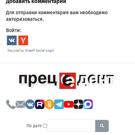
Добавить комментарий
Comment section
Для отправки комментария вам необходимо
авторизоваться
.
Войти:
To search this site, enter a sear
По дате