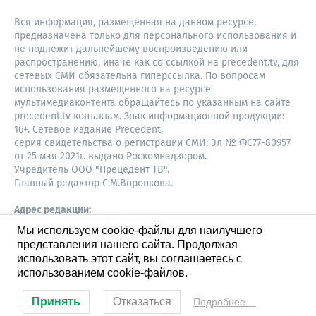
Вся информация, размещенная на данном ресурсе,
предназначена только для персонального использования и
не подлежит дальнейшему воспроизведению или
распространению, иначе как со ссылкой на precedent.tv, для
сетевых СМИ обязательна гиперссылка. По вопросам
использования размещенного на ресурсе
мультимедиаконтента обращайтесь по указанным на сайте
precedent.tv контактам. Знак информационной продукции:
16+. Сетевое издание Precedent,
серия свидетельства о регистрации СМИ: Эл № ФС77-80957
от 25 мая 2021г. выдано Роскомнадзором.
Учредитель ООО "Прецедент ТВ".
Главный редактор С.М.Воронкова.
Адрес редакции:
Советская, 52, 4 этаж, офис 401
Мы используем cookie-файлы для наилучшего
630087,
представления нашего сайта. Продолжая
Новосибирск
8-960-779-12-96,
использовать этот сайт, вы соглашаетесь с
S.Voronkova@precedent.tv
использованием cookie-файлов.
Принять
Отказаться
Подробнее…