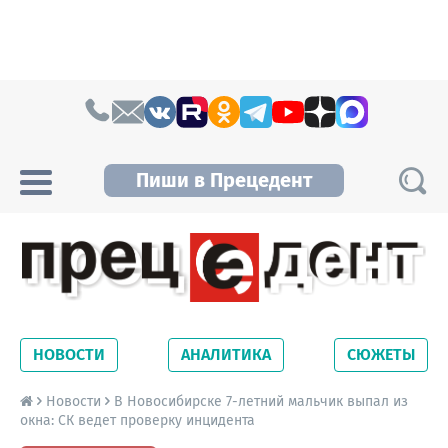
Skip to content
Пиши в Прецедент
Прецедент TV
Самые актуальные новости Новосибирска и
Новосибирской области. Читайте свежие
НОВОСТИ
АНАЛИТИКА
СЮЖЕТЫ
новости на сайте сетевого издания
Precedent.
Новости
В Новосибирске 7-летний мальчик выпал из
окна: СК ведет проверку инцидента