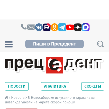
Skip to content
Пиши в Прецедент
Прецедент TV
Самые актуальные новости Новосибирска и
Новосибирской области. Читайте свежие
НОВОСТИ
АНАЛИТИКА
СЮЖЕТЫ
новости на сайте сетевого издания
Precedent.
Новости
В Новосибирске искусанного тараканами
инвалида увезли на карете скорой помощи