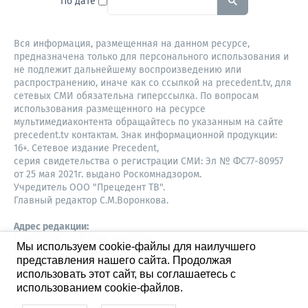
По дате
Вся информация, размещенная на данном ресурсе,
предназначена только для персонального использования и
не подлежит дальнейшему воспроизведению или
распространению, иначе как со ссылкой на precedent.tv, для
сетевых СМИ обязательна гиперссылка. По вопросам
использования размещенного на ресурсе
мультимедиаконтента обращайтесь по указанным на сайте
precedent.tv контактам. Знак информационной продукции:
16+. Сетевое издание Precedent,
серия свидетельства о регистрации СМИ: Эл № ФС77-80957
от 25 мая 2021г. выдано Роскомнадзором.
Учредитель ООО "Прецедент ТВ".
Главный редактор С.М.Воронкова.
Адрес редакции:
Советская, 52, 4 этаж, офис 401
Мы используем cookie-файлы для наилучшего
630087,
представления нашего сайта. Продолжая
Новосибирск
8-960-779-12-96,
использовать этот сайт, вы соглашаетесь с
S.Voronkova@precedent.tv
использованием cookie-файлов.