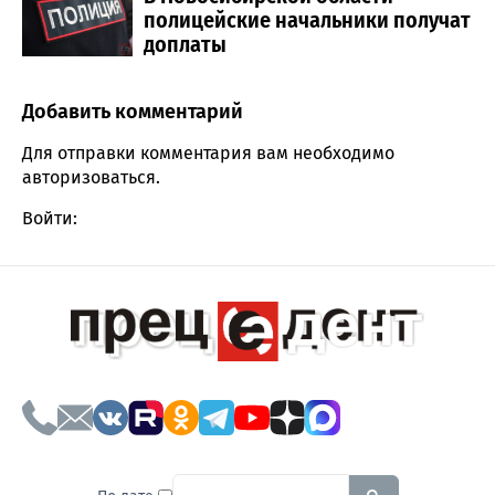
полицейские начальники получат
доплаты
Добавить комментарий
Comment section
Для отправки комментария вам необходимо
авторизоваться
.
Войти:
To search this site, enter a sear