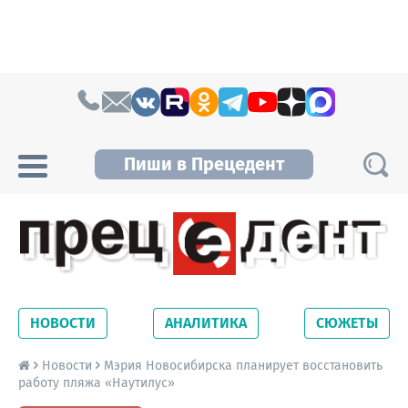
Skip to content
Пиши в Прецедент
Прецедент TV
Самые актуальные новости Новосибирска и
Новосибирской области. Читайте свежие
НОВОСТИ
АНАЛИТИКА
СЮЖЕТЫ
новости на сайте сетевого издания
Precedent.
Новости
Мэрия Новосибирска планирует восстановить
работу пляжа «Наутилус»