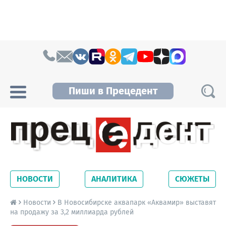
Skip to content
Пиши в Прецедент
Прецедент TV
Самые актуальные новости Новосибирска и
Новосибирской области. Читайте свежие
НОВОСТИ
АНАЛИТИКА
СЮЖЕТЫ
новости на сайте сетевого издания
Precedent.
Новости
В Новосибирске аквапарк «Аквамир» выставят
на продажу за 3,2 миллиарда рублей