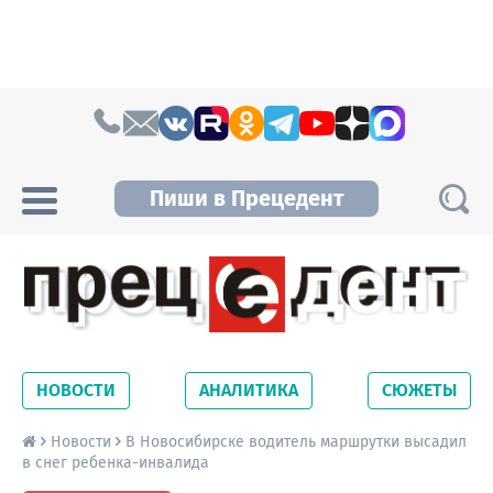
Skip to content
Пиши в Прецедент
Прецедент TV
Самые актуальные новости Новосибирска и
Новосибирской области. Читайте свежие
НОВОСТИ
АНАЛИТИКА
СЮЖЕТЫ
новости на сайте сетевого издания
Precedent.
Новости
В Новосибирске водитель маршрутки высадил
в снег ребенка-инвалида