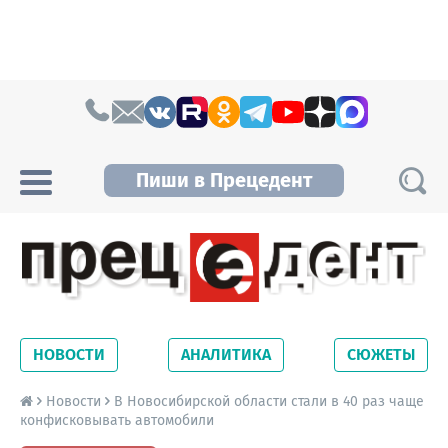
Skip to content
Пиши в Прецедент
Прецедент TV
Самые актуальные новости Новосибирска и
Новосибирской области. Читайте свежие
НОВОСТИ
АНАЛИТИКА
СЮЖЕТЫ
новости на сайте сетевого издания
Precedent.
Новости
В Новосибирской области стали в 40 раз чаще
конфисковывать автомобили