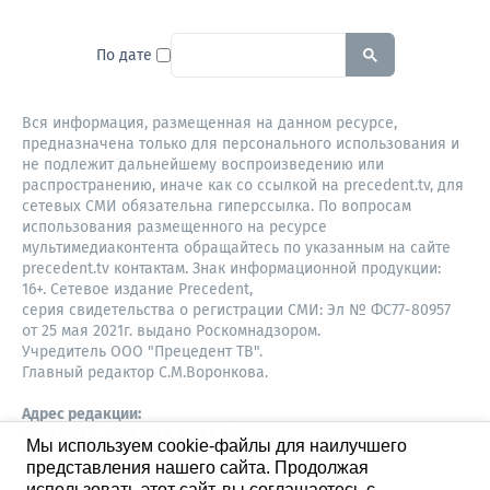
To search this site, enter a sear
По дате
Вся информация, размещенная на данном ресурсе,
предназначена только для персонального использования и
не подлежит дальнейшему воспроизведению или
распространению, иначе как со ссылкой на precedent.tv, для
сетевых СМИ обязательна гиперссылка. По вопросам
использования размещенного на ресурсе
мультимедиаконтента обращайтесь по указанным на сайте
precedent.tv контактам. Знак информационной продукции:
16+. Сетевое издание Precedent,
серия свидетельства о регистрации СМИ: Эл № ФС77-80957
от 25 мая 2021г. выдано Роскомнадзором.
Учредитель ООО "Прецедент ТВ".
Главный редактор С.М.Воронкова.
Адрес редакции:
Советская, 52, 4 этаж, офис 401
Мы используем cookie-файлы для наилучшего
630087,
представления нашего сайта. Продолжая
Новосибирск
8-960-779-12-96,
использовать этот сайт, вы соглашаетесь с