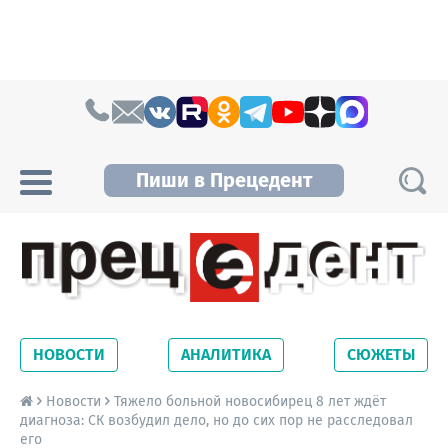
Skip to content
Пиши в Прецедент
Прецедент TV
Самые актуальные новости Новосибирска и
Новосибирской области. Читайте свежие
НОВОСТИ
АНАЛИТИКА
СЮЖЕТЫ
новости на сайте сетевого издания
Precedent.
Новости
Тяжело больной новосибирец 8 лет ждёт
диагноза: СК возбудил дело, но до сих пор не расследовал
его