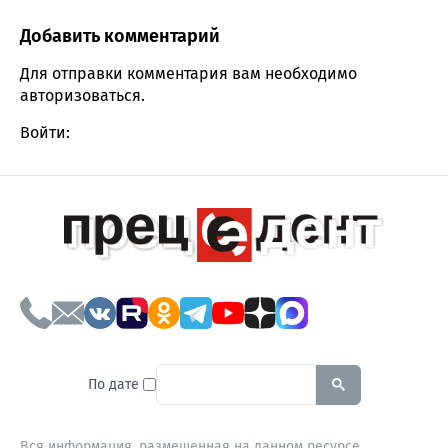
Добавить комментарий
Comment section
Для отправки комментария вам необходимо
авторизоваться
.
Войти:
To search this site, enter a sear
По дате
Вся информация, размещенная на данном ресурсе,