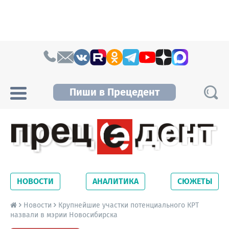
Skip to content
Пиши в Прецедент
Прецедент TV
Самые актуальные новости Новосибирска и
Новосибирской области. Читайте свежие
НОВОСТИ
АНАЛИТИКА
СЮЖЕТЫ
новости на сайте сетевого издания
Precedent.
Новости
Крупнейшие участки потенциального КРТ
назвали в мэрии Новосибирска