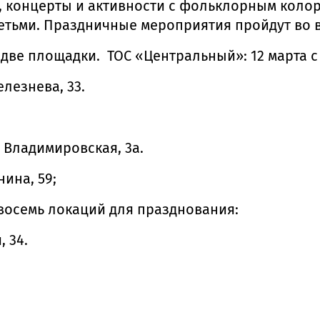
ы), концерты и активности с фольклорным коло
етьми. Праздничные мероприятия пройдут во в
е площадки. ТОС «Центральный»: 12 марта с 16
елезнева, 33.
. Владимировская, 3а.
нина, 59;
восемь локаций для празднования:
, 34.