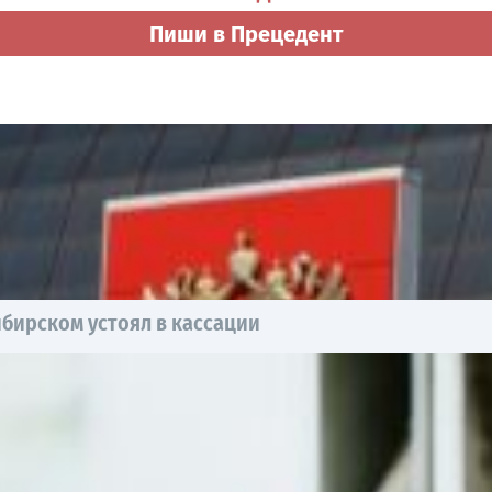
Пиши в Прецедент
бирском устоял в кассации