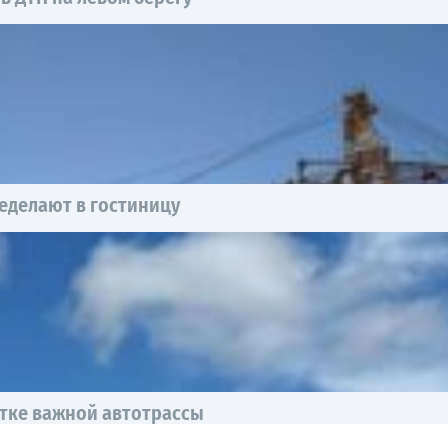
еделают в гостиницу
тке важной автотрассы