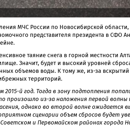
ления МЧС России по Новосибирской области,
номочного представителя президента в СФО А
ейне.
тенсивное таяние снега в горной местности А
ище. Значит, будет и высокий уровней сброса.
ых объемов воды. К тому же, из-за вскрытий 
ибрежных территорий.
2015-й год. Тогда в зону подтопления попали
то произошло из-за наложения первой волны 
асения, однако во второй волне ожидается в
оприятном сценарии объем сбросов будет уве
 Советском и Первомайском районах города Н