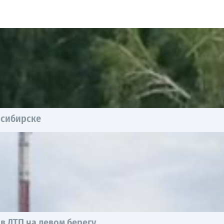
осибирске
в ДТП на левом берегу