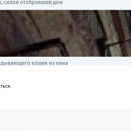
, силой отобравшим дом
идывающего кошек из окна
ться
.