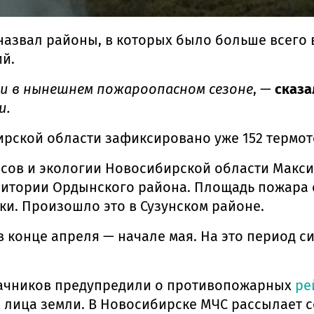
азвал районы, в которых было больше всего в
ий.
 и в нынешнем пожароопасном сезоне
, —
сказа
и.
ирской области зафиксировано уже 152 термот
рсов и экологии Новосибирской области Макси
ритории Ордынского района. Площадь пожара со
и. Произошло это в Сузунском районе.
 конце апреля — начале мая. На это период с
дачников предупредили о противопожарных
ре
с лица земли. В Новосибирске МЧС рассылает 