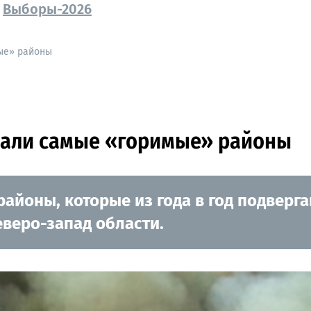
Выборы-2026
ые» районы
вали самые «горимые» районы
районы, которые из года в год подвер
еверо-запад области.