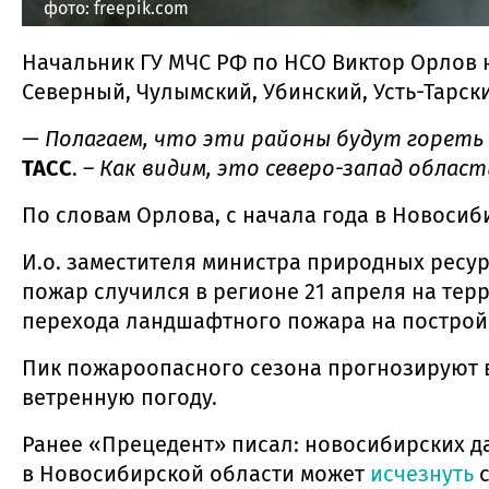
фото: freepik.com
Начальник ГУ МЧС РФ по НСО Виктор Орлов н
Северный, Чулымский, Убинский, Усть-Тарск
— Полагаем, что эти районы будут гореть
ТАСС
. –
Как видим, это северо-запад област
По словам Орлова, с начала года в Новосиб
И.о. заместителя министра природных ресу
пожар случился в регионе 21 апреля на тер
перехода ландшафтного пожара на постройк
Пик пожароопасного сезона прогнозируют в
ветренную погоду.
Ранее «Прецедент» писал: новосибирских 
в Новосибирской области может
исчезнуть