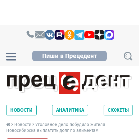
Skip to content
Пиши в Прецедент
Прецедент TV
Самые актуальные новости Новосибирска и
Новосибирской области. Читайте свежие
НОВОСТИ
АНАЛИТИКА
СЮЖЕТЫ
новости на сайте сетевого издания
Precedent.
Новости
Уголовное дело побудило жителя
Новосибирска выплатить долг по алиментам